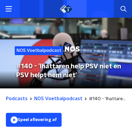
NOS Voetbalpodcast
#140 - 'Ihattaren help PSV niet en
PSV helpt hem niet'
Podcasts
NOS Voetbalpodcast
#140 - 'Ihattaren help PSV niet en PSV helpt hem niet'
Speel aflevering af