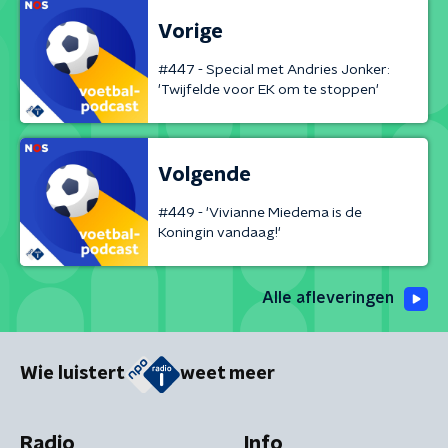
Vorige
#447 - Special met Andries Jonker:
'Twijfelde voor EK om te stoppen'
Volgende
#449 - 'Vivianne Miedema is de
Koningin vandaag!'
Alle afleveringen
Wie luistert
weet meer
Radio
Info