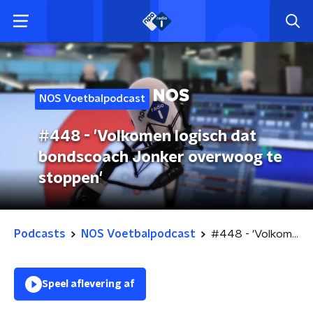
NOS Voetbalpodcast
#448 - 'Volkomen logisch dat
bondscoach Jonker overwoog te
stoppen'
Podcasts
NOS Voetbalpodcast
#448 - 'Volkomen logisch dat bondscoach Jonker overwoog te stoppen'
Speel aflevering af