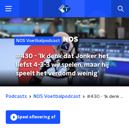
NOS Voetbalpodcast
#430 - 'Ik denk dat Jonker het
liefst 4-3-3 wil spelen, maar hij
speelt het verdomd weinig'
Podcasts
NOS Voetbalpodcast
#430 - 'Ik denk dat Jonker het liefst 4-3-3 wil spelen, maar hij speelt het verdomd weinig'
Speel aflevering af