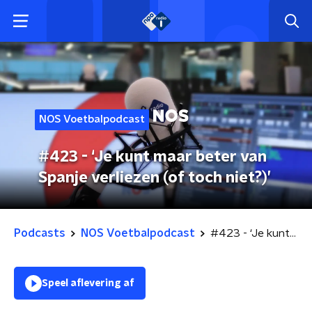
NOS Voetbalpodcast
#423 - ‘Je kunt maar beter van
Spanje verliezen (of toch niet?)’
Podcasts
NOS Voetbalpodcast
#423 - ‘Je kunt maar beter van Spanje verliezen (of toch niet?)’
Speel aflevering af