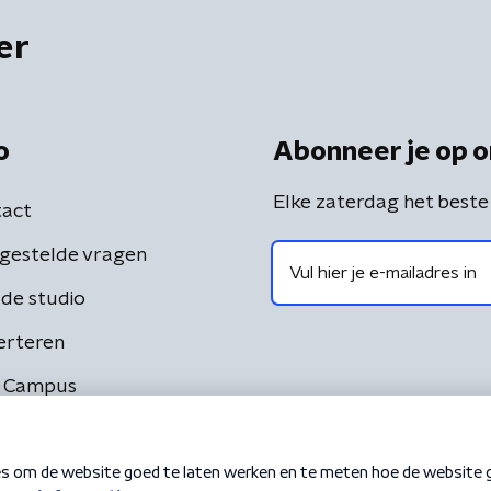
er
o
Abonneer je op o
Elke zaterdag het beste
act
gestelde vragen
de studio
erteren
 Campus