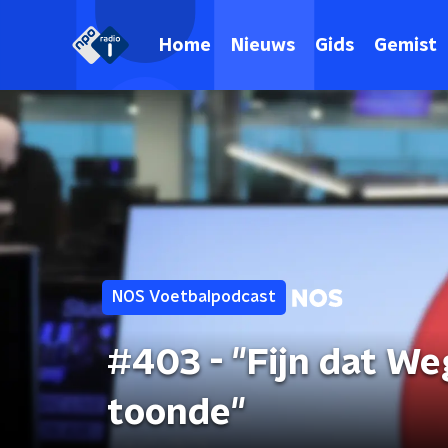
Home
Nieuws
Gids
Gemist
NOS Voetbalpodcast
#403 - "Fijn dat W
toonde"