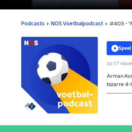
Podcasts
NOS Voetbalpodcast
#403 - "
Speel
zo 17 nov
Arman Avsa
bizarre 4-