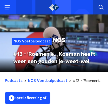
NOS Voetbalpodcast
#13 - 'Roemenië... Koeman heeft
weer een gouden je-weet-wel'
Podcasts
NOS Voetbalpodcast
#13 - 'Roemenië... Koeman heeft weer een gouden je-weet-wel'
Speel aflevering af