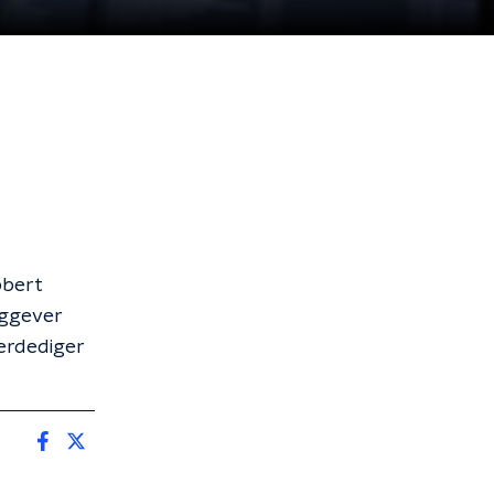
bbert
aggever
erdediger