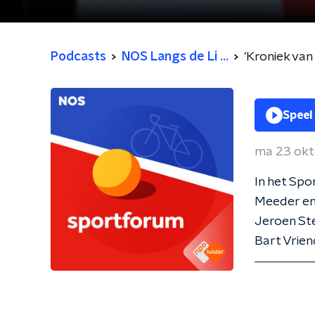
Podcasts
NOS Langs de Li ...
'Kroniek va
Speel
ma 23 ok
In het Sp
Meeder en
Jeroen Ste
Bart Vrien