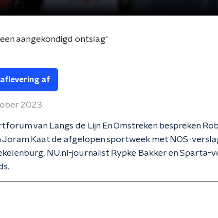
n een aangekondigd ontslag'
 aflevering af
tober 2023
ortforum van Langs de Lijn En Omstreken bespreken Ro
 Joram Kaat de afgelopen sportweek met NOS-versl
kelenburg, NU.nl-journalist Rypke Bakker en Sparta-v
ds.