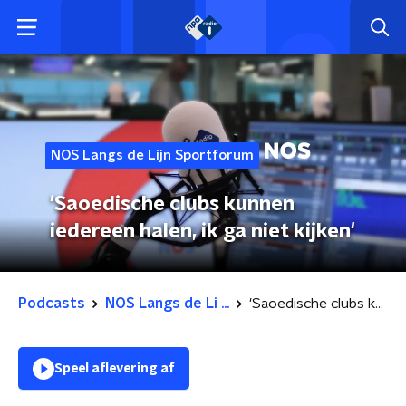
NOS Langs de Lijn Sportforum
'Saoedische clubs kunnen
iedereen halen, ik ga niet kijken'
Podcasts
NOS Langs de Li ...
'Saoedische clubs kunnen iedereen halen, ik ga niet kijken'
Speel aflevering af