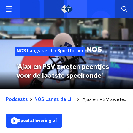
NOS Langs de Lijn Sportforum
'Ajax en PSV zweten peentjes
voor de laatste speelronde'
Podcasts
NOS Langs de Li ...
'Ajax en PSV zweten peentjes voor de laatste speelronde'
Speel aflevering af