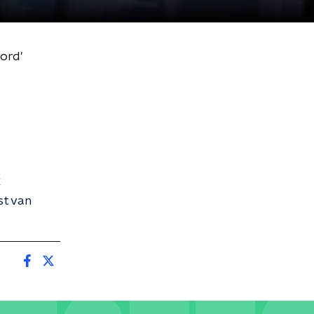
ord'
st van