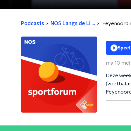
Podcasts
NOS Langs de Li ...
'Feyenoord 
Speel
ma 10 mei
Deze week 
(voetbalan
Feyenoord,