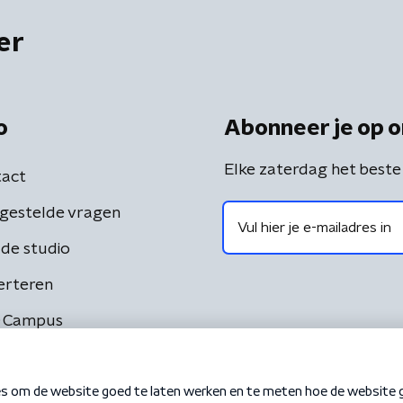
er
o
Abonneer je op o
Elke zaterdag het beste
act
gestelde vragen
de studio
erteren
 Campus