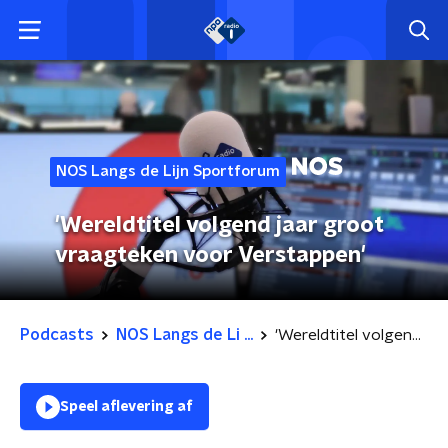
NOS Langs de Lijn Sportforum
'Wereldtitel volgend jaar groot
vraagteken voor Verstappen'
Podcasts
NOS Langs de Li ...
'Wereldtitel volgend jaar groot vraagteken voor Verstappen'
Speel aflevering af