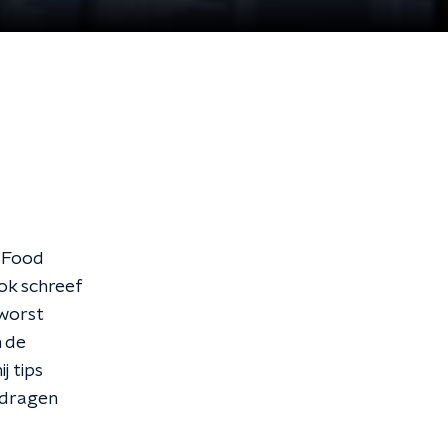
n Food
ok schreef
 worst
m de
j tips
ijdragen