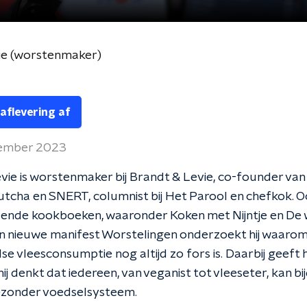
ie (worstenmaker)
 aflevering af
vember 2023
ie is worstenmaker bij Brandt & Levie, co-founder va
utcha en SNERT, columnist bij Het Parool en chefkok. O
illende kookboeken, waaronder Koken met Nijntje en De
zijn nieuwe manifest Worstelingen onderzoekt hij waaro
e vleesconsumptie nog altijd zo fors is. Daarbij geeft hi
j denkt dat iedereen, van veganist tot vleeseter, kan b
ezonder voedselsysteem.