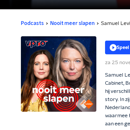
Podcasts
Nooit meer slapen
Samuel Lev
Speel
za 25 no
Samuel Lev
Cabinet, B
hij versch
story. In 
Nederlands
waarmee hi
aan een g