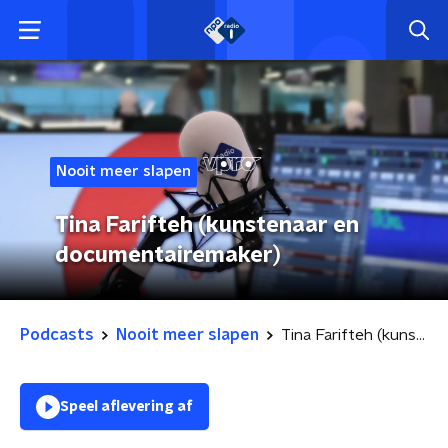
Nooit meer slapen
Tina Farifteh (kunstenaar en
documentairemaker)
Podcasts
Nooit meer slapen
Tina Farifteh (kunstenaar en documentairemaker)
Speel aflevering af