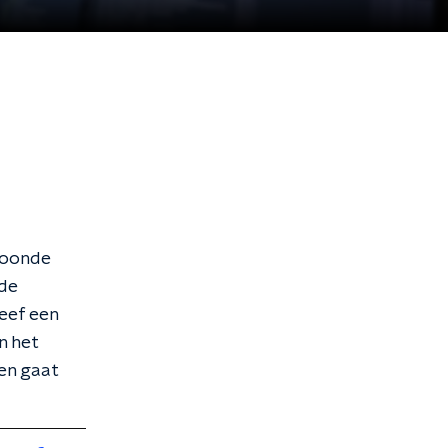
kroonde
 de
eef een
n het
en gaat