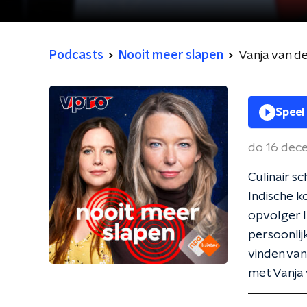
Podcasts
Nooit meer slapen
Vanja van de
Speel
do 16 dec
Culinair s
Indische k
opvolger I
persoonlij
vinden van
met Vanja 