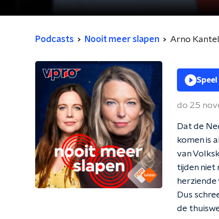
Podcasts
Nooit meer slapen
Arno Kantelb
Speel
do 25 no
Dat de Ne
komen is al
van Volks
tijden niet
herziende 
Dus schree
de thuiswe