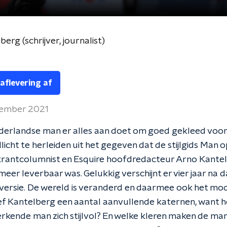
erg (schrijver, journalist)
 aflevering af
vember 2021
derlandse man er alles aan doet om goed gekleed voor
licht te herleiden uit het gegeven dat de stijlgids Man o
krantcolumnist en Esquire hoofdredacteur Arno Kantel
 meer leverbaar was. Gelukkig verschijnt er vier jaar na 
versie. De wereld is veranderd en daarmee ook het mo
f Kantelberg een aantal aanvullende katernen, want h
rkende man zich stijlvol? En welke kleren maken de ma