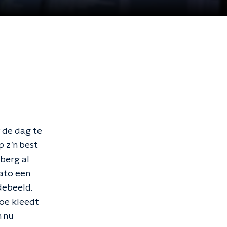
 de dag te
p z’n best
berg al
dato een
debeeld.
oe kleedt
n nu