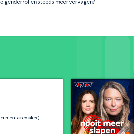
le genderrollen steeds meer vervagen?
ocumentairemaker)