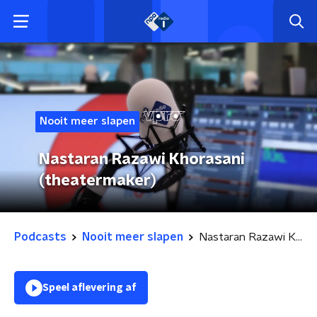
Nooit meer slapen
Nastaran Razawi Khorasani
(theatermaker)
Podcasts
Nooit meer slapen
Nastaran Razawi Khorasani (theatermaker)
Speel aflevering af