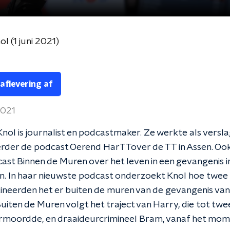
l (1 juni 2021)
 aflevering af
2021
Knol is journalist en podcastmaker. Ze werkte als versl
rder de podcast Oerend HarTTover de TT in Assen. Oo
ast Binnen de Muren over het leven in een gevangenis i
n. In haar nieuwste podcast onderzoekt Knol hoe twee
ineerden het er buiten de muren van de gevangenis va
uiten de Muren volgt het traject van Harry, die tot twe
rmoordde, en draaideurcrimineel Bram, vanaf het mom