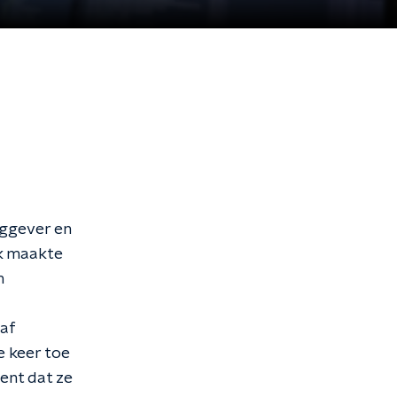
aggever en
k maakte
n
naf
e keer toe
ent dat ze