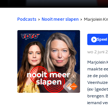
Podcasts
Nooit meer slapen
Marjolein Kno
Speel
wo 2 juni 
Marjolein 
maakte ee
ze de podc
Veenhuize
(ex-)gedet
brengen. B
iemand ve