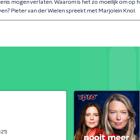
nis mogen verlaten. Waarom is het zo moeilijk om op h
jven? Pieter van der Wielen spreekt met Marjolein Knol.
021)