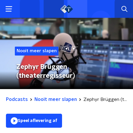
Nooit meer slapen
Zephyr Brüggen
(theaterregisseur)
Podcasts
Nooit meer slapen
Zephyr Brüggen (theaterregisseur)
Speel aflevering af