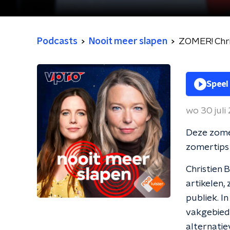
Podcasts
Nooit meer slapen
ZOMER! Chri
Speel
wo 30 juli
Deze zomer
zomertips 
Christien 
artikelen,
publiek. I
vakgebiede
alternatie