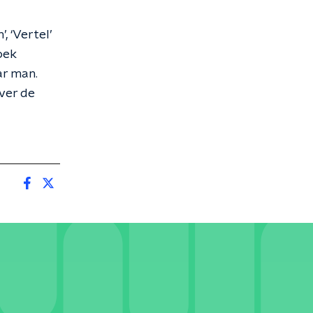
, ‘Vertel’
oek
ar man.
over de