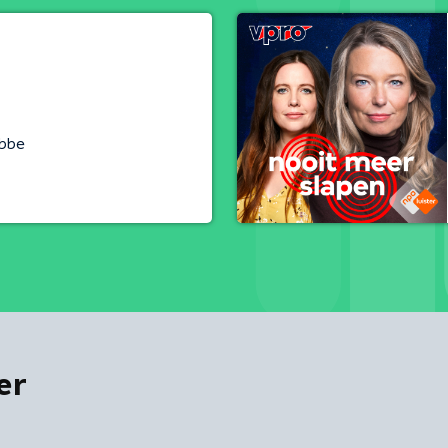
bbe
er