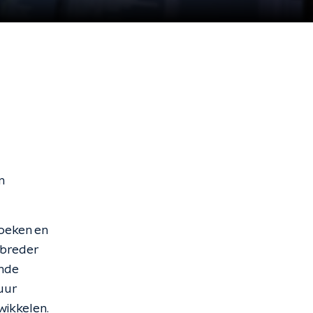
n
boeken en
 breder
ende
uur
wikkelen.