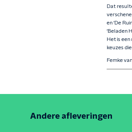
Dat result
verschenen
en ‘De Ru
‘Beladen H
Het is een
keuzes die
Femke van 
Andere afleveringen