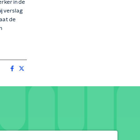
rker in de
ij verslag
taat de
n