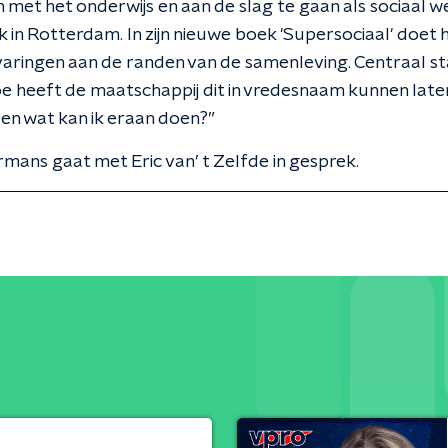
 met het onderwijs en aan de slag te gaan als sociaal we
 in Rotterdam. In zijn nieuwe boek 'Supersociaal' doet h
rvaringen aan de randen van de samenleving. Centraal s
e heeft de maatschappij dit in vredesnaam kunnen late
en wat kan ik eraan doen?”
rmans gaat met Eric van’ t Zelfde in gesprek.