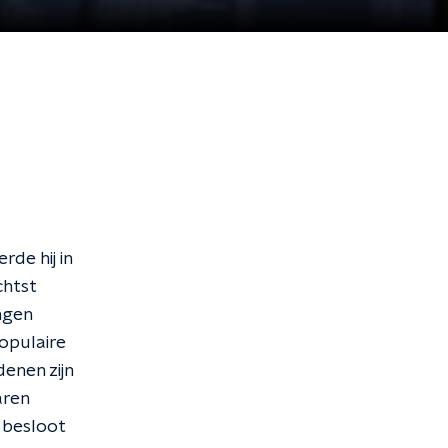
rde hij in
chtst
ngen
populaire
enen zijn
aren
 besloot