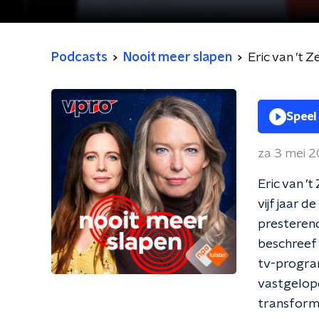
Podcasts
Nooit meer slapen
Eric van ’t 
Speel
za 3 mei 
Eric van ’t
vijf jaar 
presterend
beschreef h
tv-progra
vastgelope
transforme