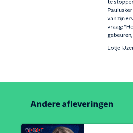
te stoppen
Pauluskerk
van zijn e
vraag: “Ho
gebeuren, 
Lotje IJze
Andere afleveringen