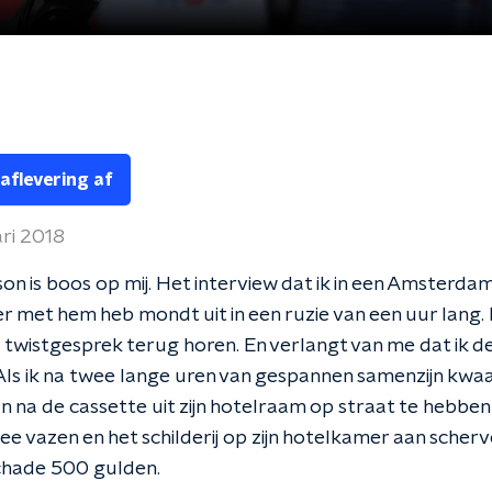
 aflevering af
ari 2018
on is boos op mij. Het interview dat ik in een Amsterda
 met hem heb mondt uit in een ruzie van een uur lang. 
le twistgesprek terug horen. En verlangt van me dat ik d
 Als ik na twee lange uren van gespannen samenzijn kwa
na de cassette uit zijn hotelraam op straat te hebbe
twee vazen en het schilderij op zijn hotelkamer aan scher
chade 500 gulden.