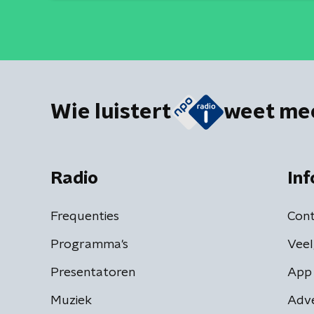
Wie luistert
weet me
Radio
Inf
Frequenties
Cont
Programma's
Veel
Presentatoren
App 
Muziek
Adv