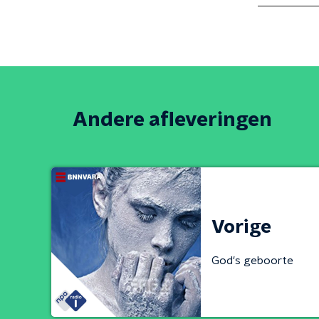
Andere afleveringen
Vorige
God's geboorte