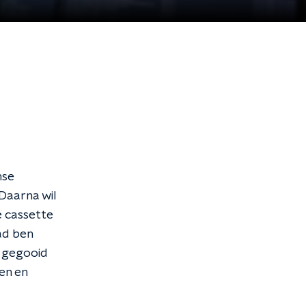
mse
Daarna wil
e cassette
ad ben
n gegooid
ven en