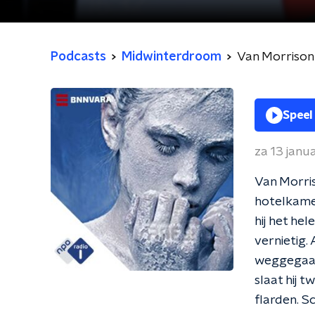
Podcasts
Midwinterdroom
Van Morrison
Speel
za 13 janu
Van Morris
hotelkamer
hij het he
vernietig.
weggegaan 
slaat hij 
flarden. S