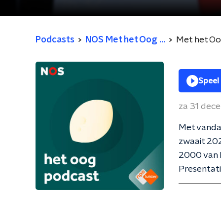
Podcasts
NOS Met het Oog ...
Met het O
Speel
za 31 dec
Met vandaa
zwaait 202
2000 van 
Presentati