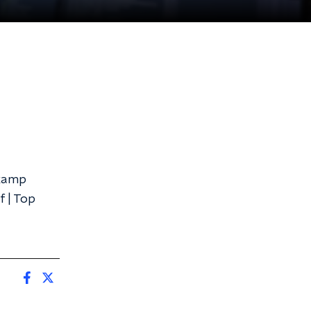
jkamp
f | Top