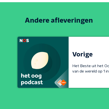
Andere afleveringen
Vorige
Het Beste uit het Oo
van de wereld op 1 