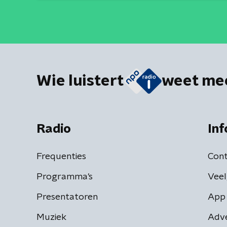
Wie luistert
weet me
Radio
Inf
Frequenties
Cont
Programma's
Veel
Presentatoren
App 
Muziek
Adv