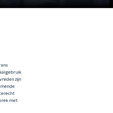
rans
taalgebruik
reden zijn
enemende
 terecht
sprek met