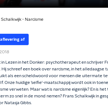
 Schalkwijk - Narcisme
 aflevering af
 2018
in Lezen in het Donker: psychotherapeut en schrijver F
. Hij schreef een boek over narcisme, in het alledaagse 
ikt als een scheldwoord voor mensen die uitermate tev
lf. Onze huidige 'selfie'-maatschappij wordt ook in to
sme verweten. Maar wat is narcisme eigenlijk? En is het
 term zo snel in de mond nemen? Frans Schalkwijk in ge
r Natasja Gibbs.