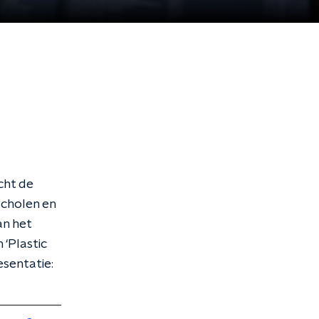
cht de
cholen en
an het
‘Plastic
ie: