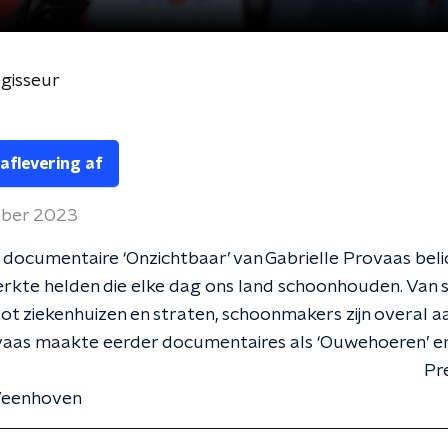
egisseur
 aflevering af
ober 2023
documentaire ‘Onzichtbaar’ van Gabrielle Provaas beli
kte helden die elke dag ons land schoonhouden. Van s
ot ziekenhuizen en straten, schoonmakers zijn overal a
aas maakte eerder documentaires als ‘Ouwehoeren’ en 
rem’. Presentat
 Veenhoven