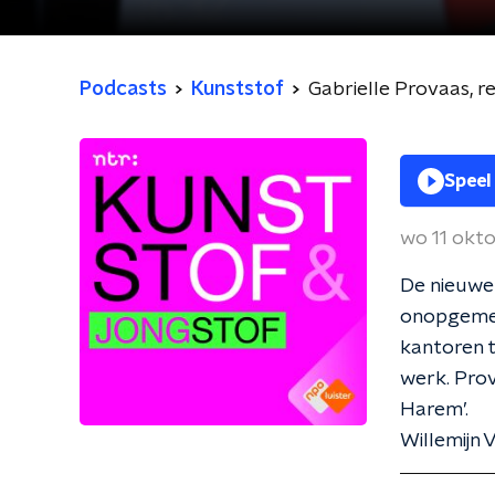
Podcasts
Kunststof
Gabrielle Provaas, r
Speel
wo 11 okt
De nieuwe 
onopgemer
kantoren t
werk. Prov
Ha
Willemijn