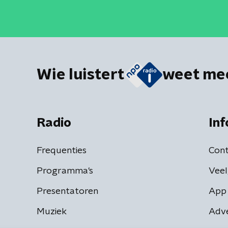
Wie luistert
weet me
Radio
Inf
Frequenties
Cont
Programma's
Veel
Presentatoren
App 
Muziek
Adv