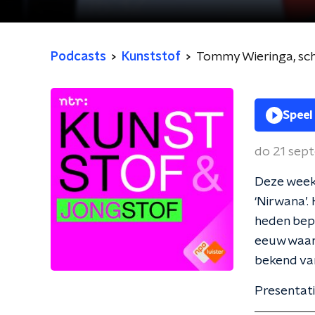
Podcasts
Kunststof
Tommy Wieringa, sch
Speel
do 21 sep
Deze week 
‘Nirwana’.
heden bepa
eeuw waari
bekend van
Presentati