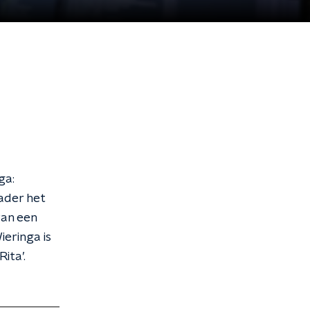
ga:
ader het
van een
eringa is
ita’.