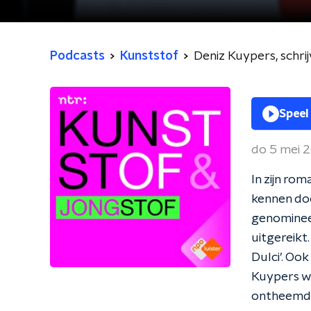
Podcasts
Kunststof
Deniz Kuypers, schri
Speel
do 5 mei 
In zijn ro
kennen doo
genomineer
uitgereikt
Dulci’. Oo
Kuypers wo
ontheemdi