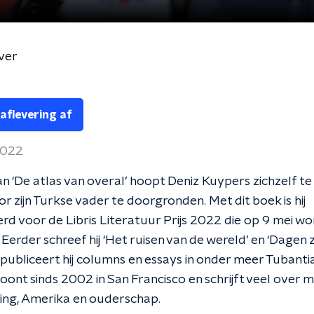
jver
 aflevering af
2022
man ‘De atlas van overal’ hoopt Deniz Kuypers zichzelf te
r zijn Turkse vader te doorgronden. Met dit boek is hij
d voor de Libris Literatuur Prijs 2022 die op 9 mei wo
. Eerder schreef hij ‘Het ruisen van de wereld’ en ‘Dagen
k publiceert hij columns en essays in onder meer Tubanti
ont sinds 2002 in San Francisco en schrijft veel over mi
ng, Amerika en ouderschap.