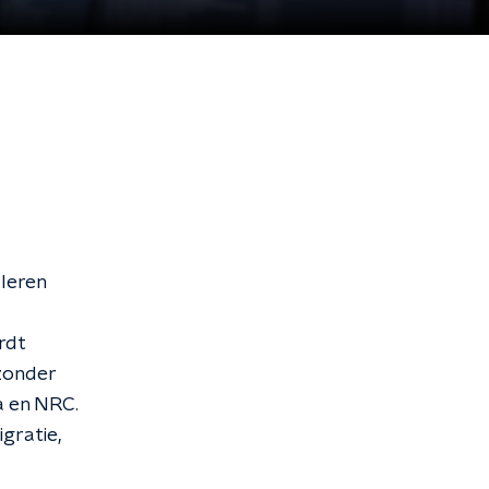
 leren
rdt
 zonder
a en NRC.
gratie,