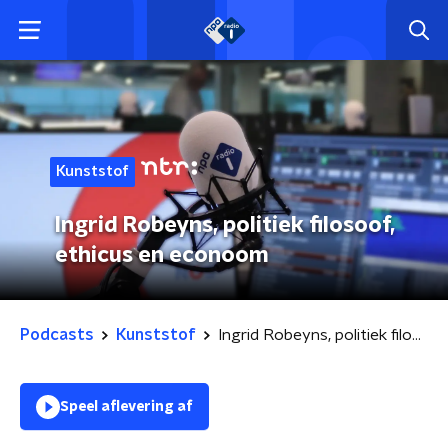
Kunststof
Ingrid Robeyns, politiek filosoof,
ethicus en econoom
Podcasts
Kunststof
Ingrid Robeyns, politiek filosoof, ethicus en econoom
Speel aflevering af