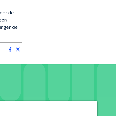
voor de
 een
ingen de