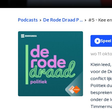
Podcasts
De Rode Draad P ...
#5 - Kee en 
Speel
wo 11 okt
Klein leed
voor de Di
conflict li
Politiek d
bespreken 
onder de l
Timmermans