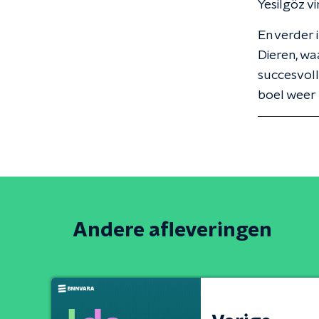
Yesilgöz vi
En verder 
Dieren, wa
succesvoll
boel weer 
Andere afleveringen