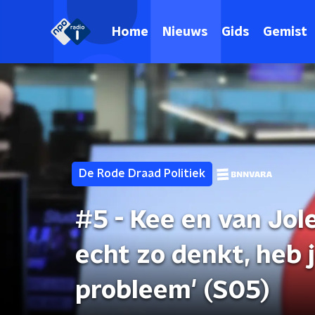
Home
Nieuws
Gids
Gemist
De Rode Draad Politiek
#5 - Kee en van Jole 
echt zo denkt, heb 
probleem' (S05)