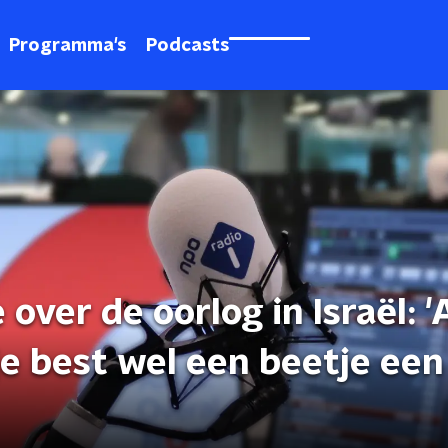
Programma's
Podcasts
over de oorlog in Israël: 'A
je best wel een beetje een