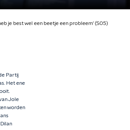
, heb je best wel een beetje een probleem' (S05)
e Partij
as. Het ene
ooit.
van Jole
kken worden
rans
 Dilan