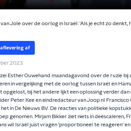
van Jole over de oorlog in Israël: 'Als je echt zo denkt
 aflevering af
ober 2023
, zei Esther Ouwehand maandagavond over de ruzie bij d
eren in vergelijking met de oorlog tussen Israël en Ham
jkt opgelost, bij het andere lijkt een oplossing verder dan 
uider Peter Kee en eindredacteur van Joop.nl Francisco 
het in De Nieuws BV. De reacties van politieke kopstu
oep genomen. Mirjam Bikker ziet niets in deëscaleren, F
 wil Israël juist vragen 'proportioneel te reageren' en