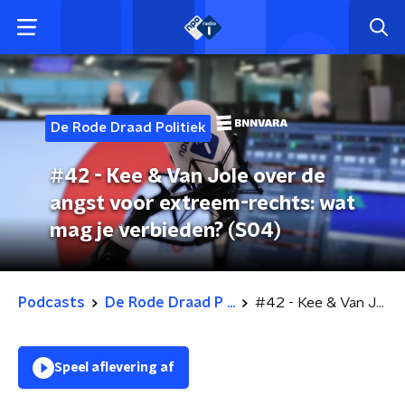
De Rode Draad Politiek
#42 - Kee & Van Jole over de
angst voor extreem-rechts: wat
mag je verbieden? (S04)
Podcasts
De Rode Draad P ...
#42 - Kee & Van Jole over de angst voor extreem-rechts: wat mag je verbieden? (S04)
Speel aflevering af