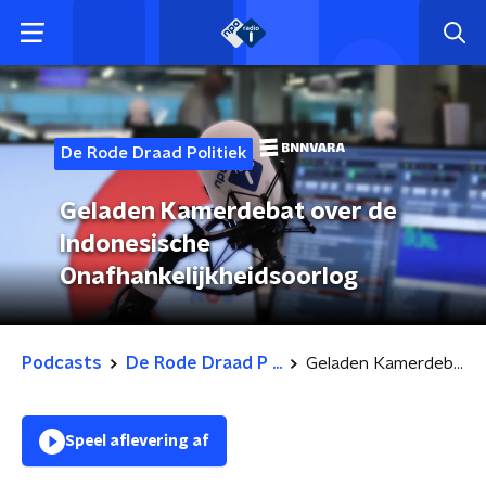
De Rode Draad Politiek
Geladen Kamerdebat over de
Indonesische
Onafhankelijkheidsoorlog
Podcasts
De Rode Draad P ...
Geladen Kamerdebat over de Indonesische Onafhankelijkheidsoorlog
Speel aflevering af