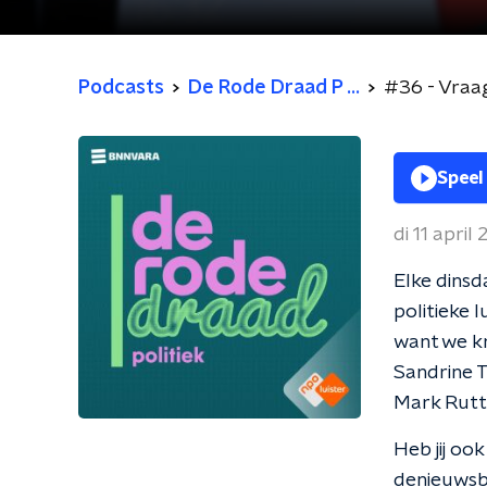
Podcasts
De Rode Draad P ...
#36 - Vraag
Speel
di 11 april
Elke dins
politieke l
want we kr
Sandrine T
Mark Rutte
Heb jij oo
denieuwsbv