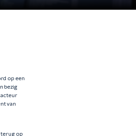
ord op een
en bezig
dacteur
ent van
g terug op