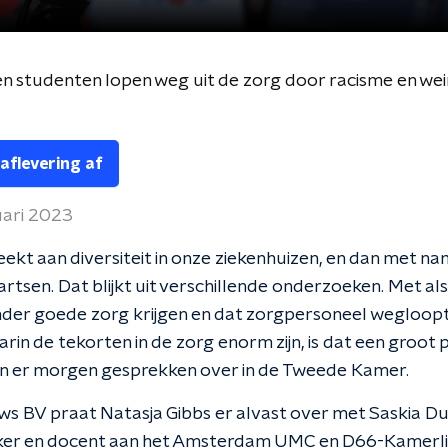
n studenten lopen weg uit de zorg door racisme en wein
 aflevering af
uari 2023
ekt aan diversiteit in onze ziekenhuizen, en dan met n
artsen. Dat blijkt uit verschillende onderzoeken. Met al
der goede zorg krijgen en dat zorgpersoneel wegloopt. 
aarin de tekorten in de zorg enorm zijn, is dat een groot
jn er morgen gesprekken over in de Tweede Kamer.
ws BV praat Natasja Gibbs er alvast over met Saskia Dui
er en docent aan het Amsterdam UMC en D66-Kamerl