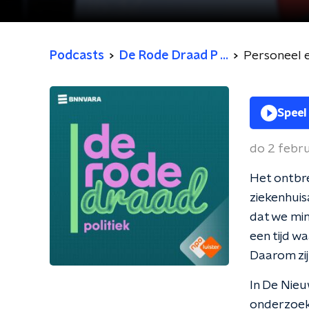
Podcasts
De Rode Draad P ...
Personeel e
Speel
do 2 febr
Het ontbre
ziekenhuis
dat we min
een tijd w
Daarom zi
In De Nieu
onderzoek