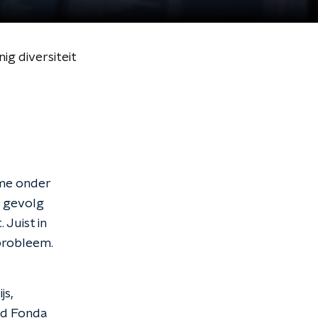
ig diversiteit
ame onder
s gevolg
Juist in
 probleem.
js,
id Fonda