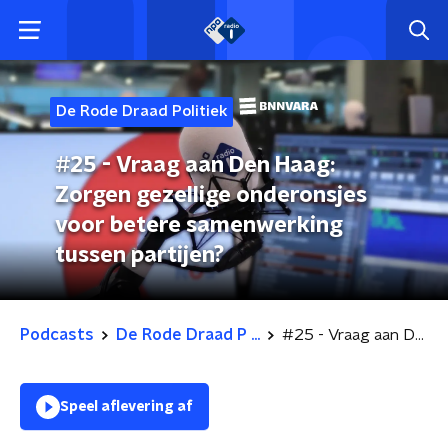
De Rode Draad Politiek
#25 - Vraag aan Den Haag:
Zorgen gezellige onderonsjes
voor betere samenwerking
tussen partijen?
Podcasts
De Rode Draad P ...
#25 - Vraag aan Den Haag: Zorgen gezellige onderonsjes voor betere samenwerking tussen partijen?
Speel aflevering af