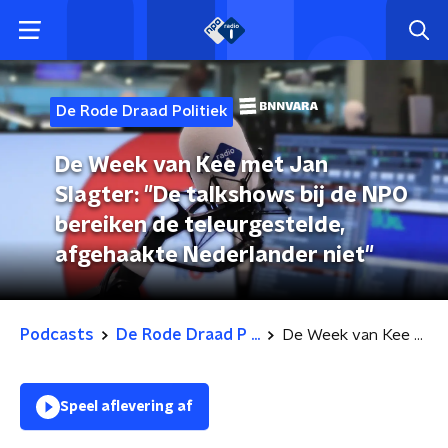
De Rode Draad Politiek
De Week van Kee met Jan
Slagter: "De talkshows bij de NPO
bereiken de teleurgestelde,
afgehaakte Nederlander niet"
Podcasts
De Rode Draad P ...
De Week van Kee met Jan Slagter: "De talkshows bij de NPO bereiken de teleurgestelde, afgehaakte Nederlander niet"
Speel aflevering af