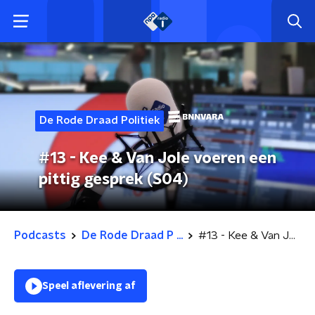
De Rode Draad Politiek
#13 - Kee & Van Jole voeren een
pittig gesprek (S04)
Podcasts
De Rode Draad P ...
#13 - Kee & Van Jole voeren een pittig gesprek (S04)
Speel aflevering af