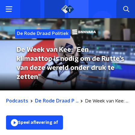
De Rode Draad Politiek
De Week van Kee: "Een
klimaattop is nodig om de Rutte's
van deze wereld onder druk te
zetten"
Podcasts
De Rode Draad P ...
De Week van Kee: "Een klimaattop is nodig om de Rutte's van deze wereld onder druk te zetten"
Speel aflevering af