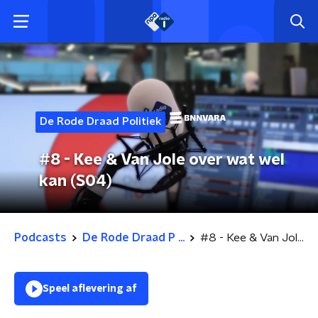
De Rode Draad Politiek
#8 - Kee & Van Jole over wat wel
kan (S04)
Podcasts
De Rode Draad P ...
#8 - Kee & Van Jole over wat wel kan (S04)
Speel aflevering af