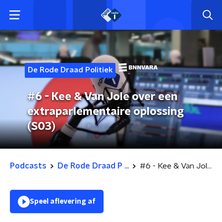
De Rode Draad Politiek
#6 - Kee & Van Jole over een
extraparlementaire oplossing
(S03)
Podcasts
De Rode Draad P ...
#6 - Kee & Van Jole over een extraparlementaire oplossing (S03)
Speel aflevering af