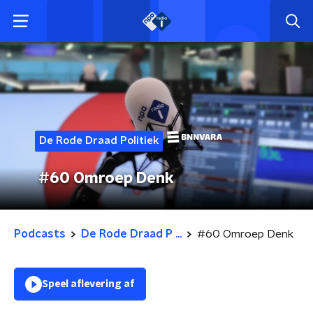
De Rode Draad Politiek
#60 Omroep Denk
Podcasts
De Rode Draad P ...
#60 Omroep Denk
Speel aflevering af