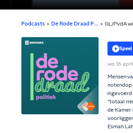
Podcasts
De Rode Draad P ...
GL/PvdA wil
Speel
wo 16 apri
Mensen van
notendop h
ingevoerd.
"totaal mi
de Kamer o
voorliggen
Esmah Lahl