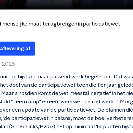
 menselijke maat terugbrengen in participatiewet
 aflevering af
l 2025
uit de bijstand naar passend werk begeleiden. Dat was 
et doel van de participatiewet toen die tien jaar gele
 Maar sindsdien komt de wet meestal negatief in het ni
slukt", "een ramp" en een "werkwet die niet werkt". Mor
ver een update van de participatiewet. De plannen die
, 'de participatiewet in balans', moet de boel verbeteren
ah (GroenLinks/PvdA) het op minimaal 14 punten bijstu