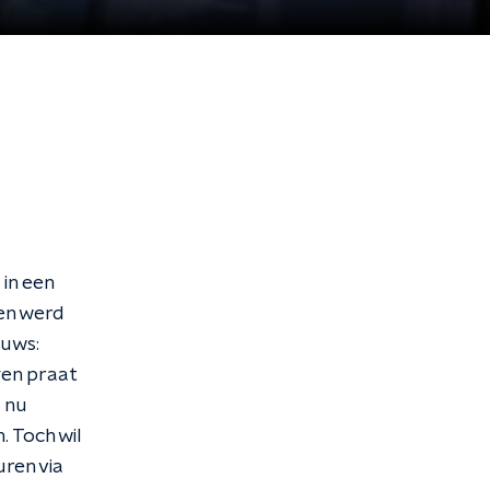
in een
den werd
euws:
gen praat
 nu
. Toch wil
ren via