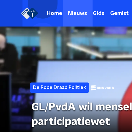
Home
Nieuws
Gids
Gemist
De Rode Draad Politiek
GL/PvdA wil mensel
participatiewet