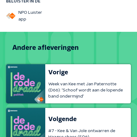
BELUISTER IN DE
NPO Luister
app
Andere afleveringen
Vorige
Week van Kee met Jan Paternotte
(D66): 'Schoof wordt aan de lopende
band ondermijnd'
Volgende
#7 - Kee & Van Jole ontwarren de
Haagse chaos (S06)