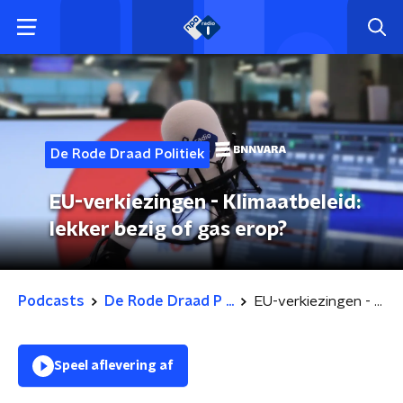
De Rode Draad Politiek
EU-verkiezingen - Klimaatbeleid:
lekker bezig of gas erop?
Podcasts
De Rode Draad P ...
EU-verkiezingen - Klimaatbeleid: lekker bezig of gas erop?
Speel aflevering af