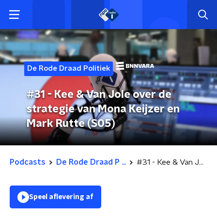
De Rode Draad Politiek
#31 - Kee & Van Jole over de
strategie van Mona Keijzer en
Mark Rutte (S05)
Podcasts
De Rode Draad P ...
#31 - Kee & Van Jole over de strategie van Mona Keijzer en Mark Rutte (S05)
Speel aflevering af