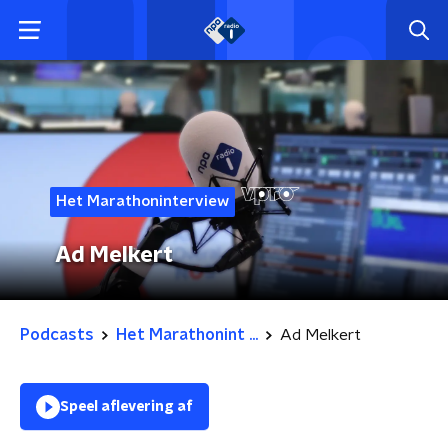
Het Marathoninterview
Ad Melkert
Podcasts
Het Marathonint ...
Ad Melkert
Speel aflevering af