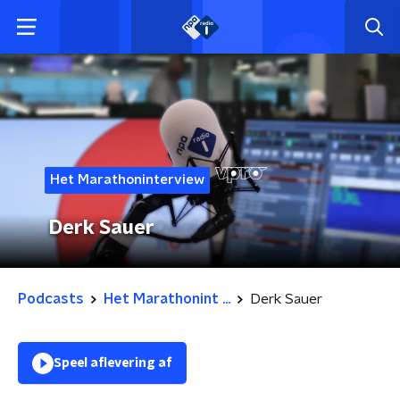
Het Marathoninterview
Derk Sauer
Podcasts
Het Marathonint ...
Derk Sauer
Speel aflevering af