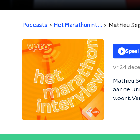
Podcasts
Het Marathonint ...
Mathieu Se
Speel
vr 24 dec
Mathieu S
aan de Uni
woont. Van