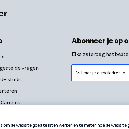
er
o
Abonneer je op o
Elke zaterdag het beste
act
gestelde vragen
de studio
erteren
 Campus