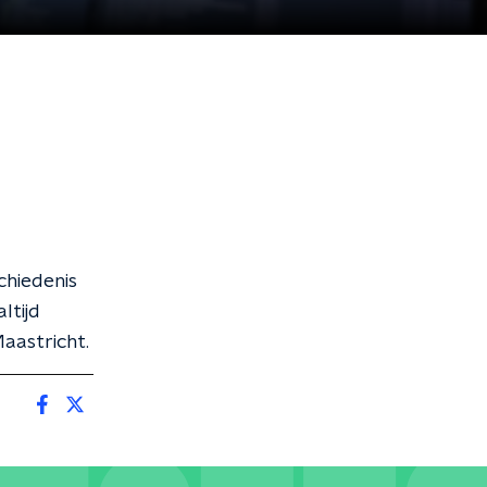
chiedenis
ltijd
aastricht.