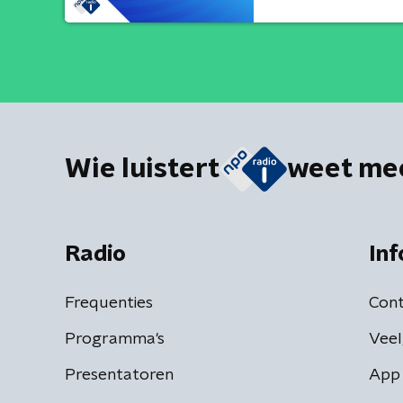
Wie luistert
weet me
Radio
Inf
Frequenties
Cont
Programma's
Veel
Presentatoren
App 