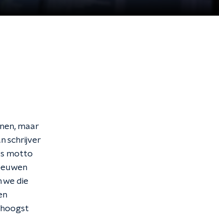
onen, maar
 schrijver
als motto
e eeuwen
 we die
en
 hoogst