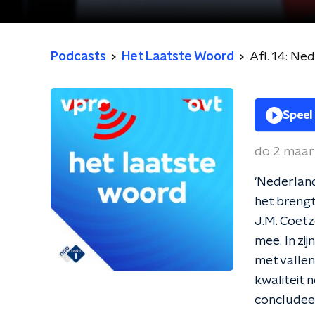
Podcasts
Het Laatste Woord
Afl. 14: Ne
Speel
do 2 maar
'Nederlan
het brengt
J.M. Coetz
mee. In zij
met vallen
kwaliteit 
concludee