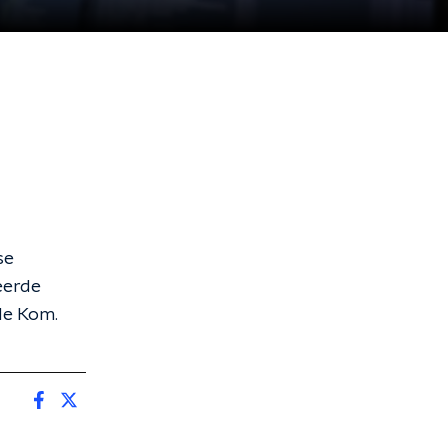
se
eerde
de Kom.