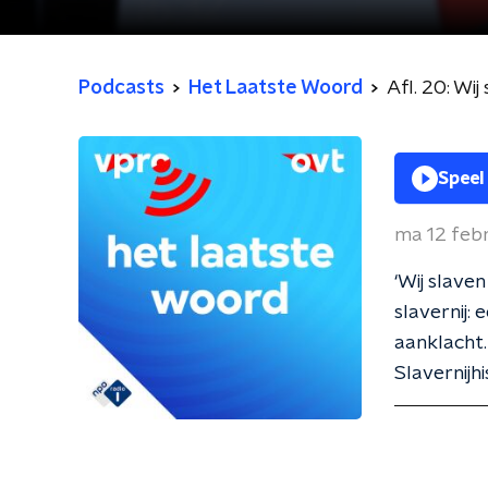
Podcasts
Het Laatste Woord
Afl. 20: Wi
Speel
ma 12 feb
‘Wij slave
slavernij:
aanklacht.
Slavernijh