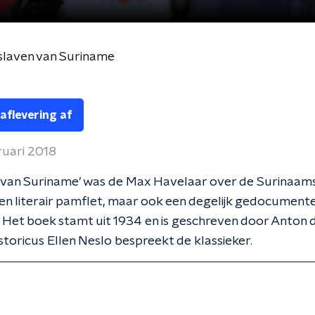
j slaven van Suriname
 aflevering af
ruari 2018
n van Suriname’ was de Max Havelaar over de Surinaam
 een literair pamflet, maar ook een degelijk gedocument
 Het boek stamt uit 1934 en is geschreven door Anton 
istoricus Ellen Neslo bespreekt de klassieker.