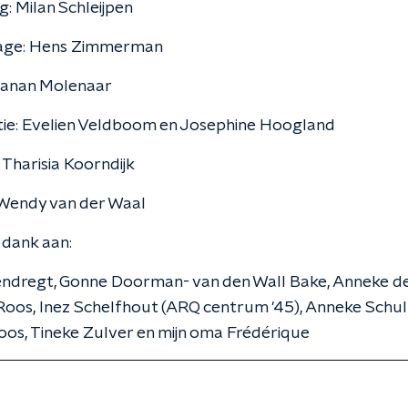
g: Milan Schleijpen
age: Hens Zimmerman
hanan Molenaar
tie: Evelien Veldboom en Josephine Hoogland
 Tharisia Koorndijk
Wendy van der Waal
 dank aan:
endregt, Gonne Doorman- van den Wall Bake, Anneke d
Roos, Inez Schelfhout (ARQ centrum '45), Anneke Schult
oos, Tineke Zulver en mijn oma Frédérique