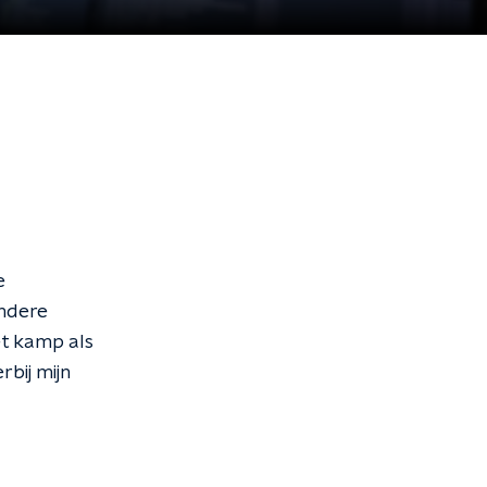
e
andere
et kamp als
bij mijn