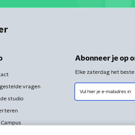
er
o
Abonneer je op o
Elke zaterdag het beste
act
gestelde vragen
de studio
erteren
 Campus