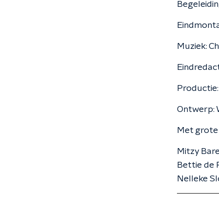
Begeleidin
Eindmont
Muziek: C
Eindredac
Productie:
Ontwerp: 
Met grote
Mitzy Bar
Bettie de 
Nelleke Sl