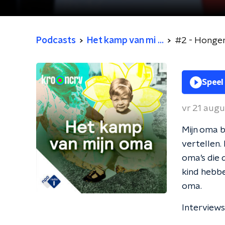
Podcasts
Het kamp van mi ...
#2 - Honger
Speel
vr 21 aug
Mijn oma b
vertellen.
oma’s die 
kind hebbe
oma.
Interview