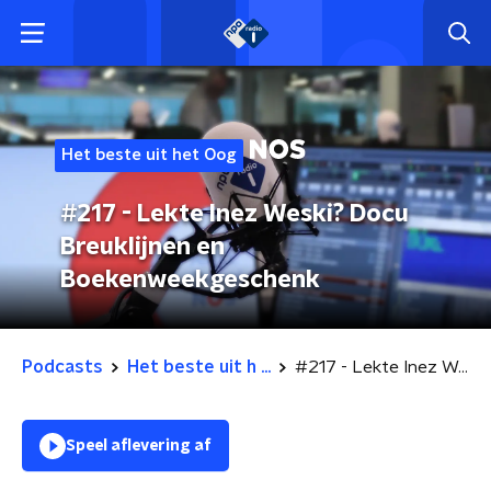
Het beste uit het Oog
#217 - Lekte Inez Weski? Docu
Breuklijnen en
Boekenweekgeschenk
Podcasts
Het beste uit h ...
#217 - Lekte Inez Weski? Docu Breuklijnen en Boekenweekgeschenk
Speel aflevering af